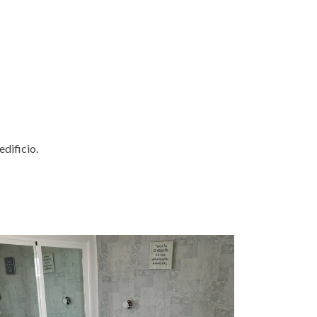
edificio.
rife sud.