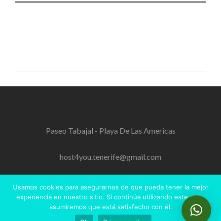
Holiday Home Tenerife San Eugenio. Zannolfi Andrea. Holiday
Home in Tenerife South. Casa Vacacional Tenerife Sur. Casa
Vacanze Tenerife sud.
Paseo Tabajal - Playa De Las Americas
host4you.tenerife@gmail.com
+34.642.214.579
Usamos cookies para asegurarnos de que pueda tener la mejor
experiencia en nuestro sitio. Si continúa utilizando este sitio,
asumiremos que está satisfecho con él.