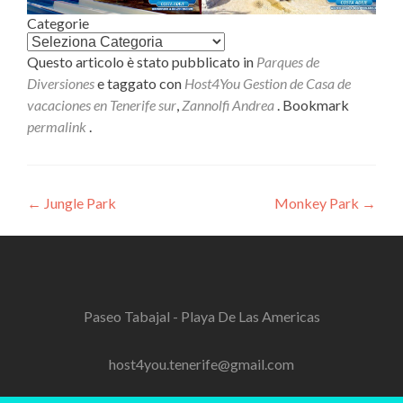
Categorie
Questo articolo è stato pubblicato in
Parques de
Diversiones
e taggato con
Host4You Gestion de Casa de
vacaciones en Tenerife sur
,
Zannolfi Andrea
. Bookmark
permalink
.
Navigazione
←
Jungle Park
Monkey Park
→
articoli
Paseo Tabajal - Playa De Las Americas
host4you.tenerife@gmail.com