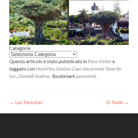
Categorie
Questo articolo è stato pubblicato in
Para Visitar
e
taggato con
Host4You Gestion Casa Vacacional Tenerife
Sur
,
Zannolfi Andrea
. Bookmark
permalink
.
Navigazione
←
Las Teresitas
El Teide
→
articoli