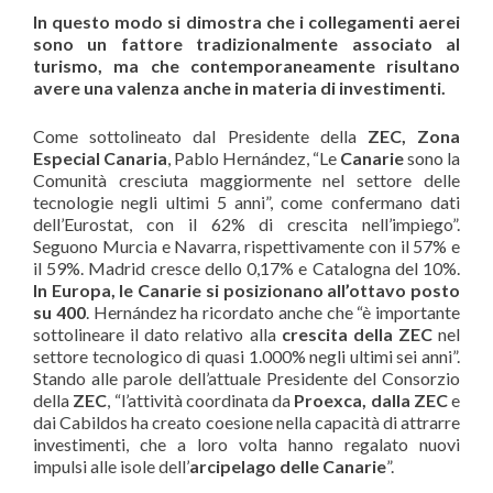
In questo modo si dimostra che i collegamenti aerei
sono un fattore tradizionalmente associato al
turismo, ma che contemporaneamente risultano
avere una valenza anche in materia di investimenti.
Come sottolineato dal Presidente della
ZEC, Zona
Especial Canaria
, Pablo Hernández, “Le
Canarie
sono la
Comunità cresciuta maggiormente nel settore delle
tecnologie negli ultimi 5 anni”, come confermano dati
dell’Eurostat, con il 62% di crescita nell’impiego”.
Seguono Murcia e Navarra, rispettivamente con il 57% e
il 59%. Madrid cresce dello 0,17% e Catalogna del 10%.
In Europa, le Canarie si posizionano all’ottavo posto
su 400
. Hernández ha ricordato anche che “è importante
sottolineare il dato relativo alla
crescita della ZEC
nel
settore tecnologico di quasi 1.000% negli ultimi sei anni”.
Stando alle parole dell’attuale Presidente del Consorzio
della
ZEC
, “l’attività coordinata da
Proexca, dalla ZEC
e
dai Cabildos ha creato coesione nella capacità di attrarre
investimenti, che a loro volta hanno regalato nuovi
impulsi alle isole dell’
arcipelago delle Canarie
”.