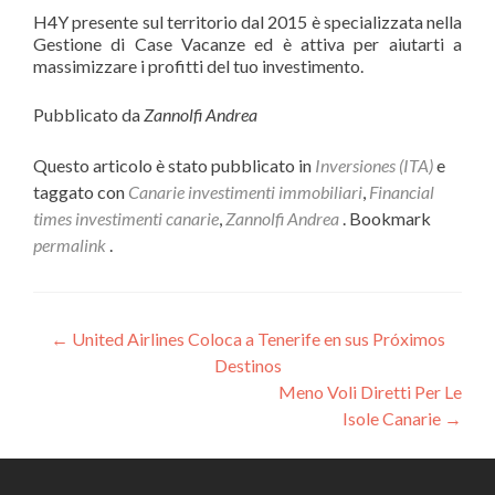
H4Y presente sul territorio dal 2015 è specializzata nella
Gestione di Case Vacanze ed è attiva per aiutarti a
massimizzare i profitti del tuo investimento.
Pubblicato da
Zannolfi Andrea
Questo articolo è stato pubblicato in
Inversiones (ITA)
e
taggato con
Canarie investimenti immobiliari
,
Financial
times investimenti canarie
,
Zannolfi Andrea
. Bookmark
permalink
.
Navigazione
←
United Airlines Coloca a Tenerife en sus Próximos
Destinos
articoli
Meno Voli Diretti Per Le
Isole Canarie
→