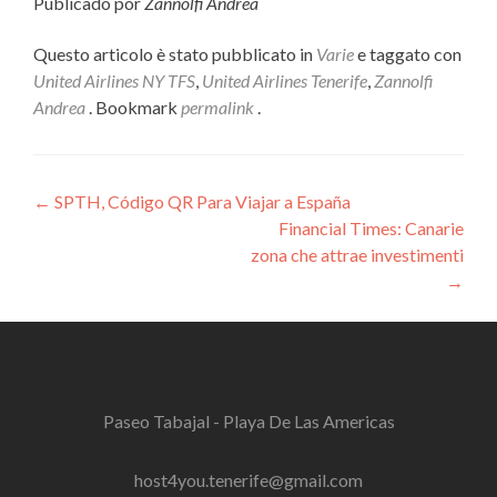
Publicado por
Zannolfi Andrea
Questo articolo è stato pubblicato in
Varie
e taggato con
United Airlines NY TFS
,
United Airlines Tenerife
,
Zannolfi
Andrea
. Bookmark
permalink
.
Navigazione
←
SPTH, Código QR Para Viajar a España
Financial Times: Canarie
articoli
zona che attrae investimenti
→
Paseo Tabajal - Playa De Las Americas
host4you.tenerife@gmail.com