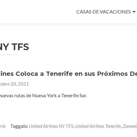
Salta
il
CASAS DE VACACIONES
contenuto
NY TFS
lines Coloca a Tenerife en sus Próximos D
tobre 20, 2021
 nuevas rutas de Nueva York a Tenerife Sur.
rie
Taggato
United Airlines NY TFS
,
United Airlines Tenerife
,
Zannol